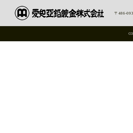
〒486-
CO